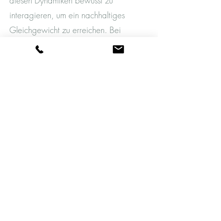
diesen Dynamiken bewusst zu
interagieren, um ein nachhaltiges
Gleichgewicht zu erreichen. Bei
Schwierigkeiten mit der
Selbstregulation unterstützt die
Therapeut*in die Klient*in dabei,
mittels Dialog und spezifischen
Übungen jene Aspekte ihrer/seiner
inneren Welt zu identifizieren und zu
erforschen, die das Erreichen dieses
Gleichgewichts verhindern.
Ein wesentliches Element der
Gestalttheoretischen Psychotherapie ist
die
Aufmerksamkeit auf die Erfahrung